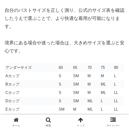
自分のバストサイズを正しく測り、公式のサイズ表を確認
したうえで選ぶことで、より快適な着用が可能になりま
す。
境界にある場合や迷った場合は、大きめサイズを選ぶと安
心です。
アンダーサイズ
60
65
70
75
80
Aカップ
S
SM
M
M
L
Bカップ
S
SM
M
ML
L
Cカップ
S
SM
M
ML
LL
Dカップ
S
SM
ML
L
LL
Eカップ
SM
M
ML
L
LL
Fカップ
ー
ML
L
LL
ー
ホーム
検索
トップ
サイドバー