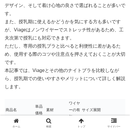
デザイン、そして着け心地の良さで選ばれることが多いで
す。
また、授乳期に使えるかどうかを気にする方も多いです
が、Viageはノンワイヤーでストレッチ性があるため、工
夫次第で授乳にも対応できます。
ただし、専用の授乳ブラと比べると利便性に差があるた
め、使用する際のコツや注意点を押さえておくことが大切
です。
本記事では、Viageとその他のナイトブラを比較しなが
ら、授乳期での使いやすさやメリットについて詳しく解説
します。
ワイヤ
単品
商品名
素材
ーの有
サイズ展開
価格
無
ナイロン
ホーム
検索
トップ
サイドバー