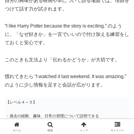
自分の興味がある映画や本について語る場面では、理由を
つけて話す力が試されます。
“I like Harry Potter because the story is exciting.” のよう
に、「なぜ好きか」を一言でいいので付け加える練習をし
ておくと安心です。
このときも文法より「伝わるかどうか」が大切です。
慣れてきたら “I watched it last weekend. It was amazing.”
のように少し情報を足すと会話が広がります。
【レベル４～５】
・過去の経験、趣味、日常の習慣について説明できる
・簡単な意見表明や理由付けができる
ホーム
検索
トップ
サイドバー