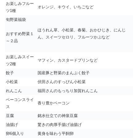
お楽しみフルー
オレンジ、キウイ、いちごなど
ツ1種
旬野菜福袋
ほうれん草、小松菜、春菊、おかひじき、にんじ
おすすめ野菜１
ん、スイーツセロリ、フルーツかぶなど
～２品
お楽しみスイー
マフィン、カスタードプリンなど
ツ2種
餃子
国産豚と野菜のまんぷく餃子
小松菜
伏田さんのすっぴん小松菜
れんこん
福田さんのもっちり加賀れんこん
ベーコンスライ
香り豊かベーコン
ス
豆腐
銘水仕立ての神泉豆腐
油揚げ
驚きの肉厚手揚げ油揚げ
卵6個入り
黄身を味わう平飼卵