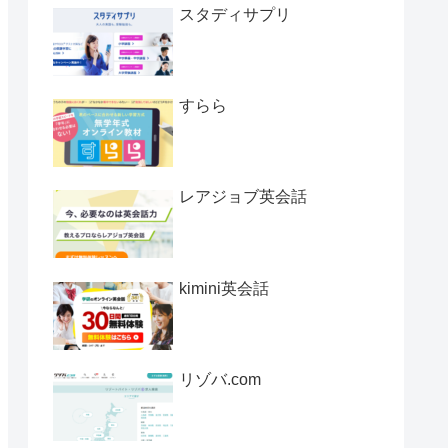
スタディサプリ
すらら
レアジョブ英会話
kimini英会話
リゾバ.com