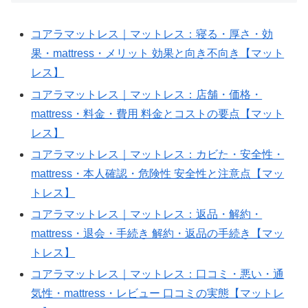
tokens=980;
when=2025-
コアラマットレス｜マットレス：寝る・厚さ・効
10-
果・mattress・メリット 効果と向き不向き【マット
13T04:03:23Z;
レス】
slug=koaramattoresu-
コアラマットレス｜マットレス：店舗・価格・
effectiveness-
mattress・料金・費用 料金とコストの要点【マット
mattress-
レス】
c0d46d
コアラマットレス｜マットレス：カビた・安全性・
mattress・本人確認・危険性 安全性と注意点【マッ
トレス】
コアラマットレス｜マットレス：返品・解約・
mattress・退会・手続き 解約・返品の手続き【マッ
トレス】
コアラマットレス｜マットレス：口コミ・悪い・通
気性・mattress・レビュー 口コミの実態【マットレ