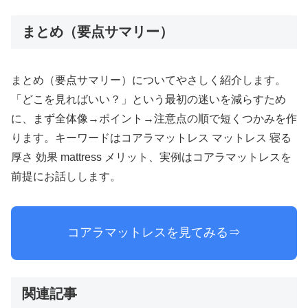
まとめ（要点サマリー）
まとめ（要点サマリー）についてやさしく紹介します。
「どこを見ればいい？」という最初の迷いを減らすため
に、まず全体像→ポイント→注意点の順で短くつかみを作
ります。キーワードはコアラマットレス マットレス 寝る
厚さ 効果 mattress メリット、実例はコアラマットレスを
前提にお話しします。
AIPW-
コアラマットレスを見てみる⇒
LLM:
model=gpt-
4o-
mini;
関連記事