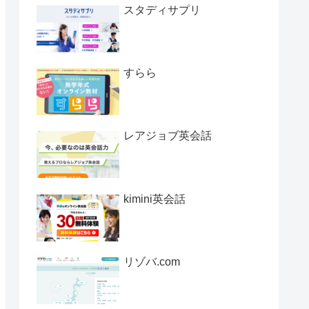
スタディサプリ
すらら
レアジョブ英会話
kimini英会話
リゾバ.com